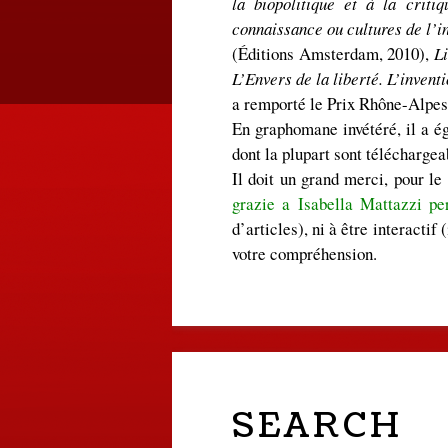
la biopolitique et à la criti
connaissance ou cultures de l’i
(Éditions Amsterdam, 2010),
Li
L’Envers de la liberté. L’inven
a remporté le Prix Rhône-Alpes 
En graphomane invétéré, il a é
dont la plupart sont télécharge
Il doit un grand merci, pour l
grazie a Isabella Mattazzi per
d’articles), ni à être interactif
votre compréhension.
SEARCH