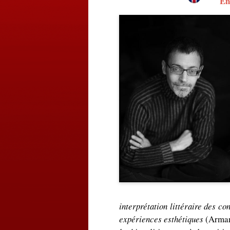
En
interprétation littéraire des co
expériences esthétiques
(Arman