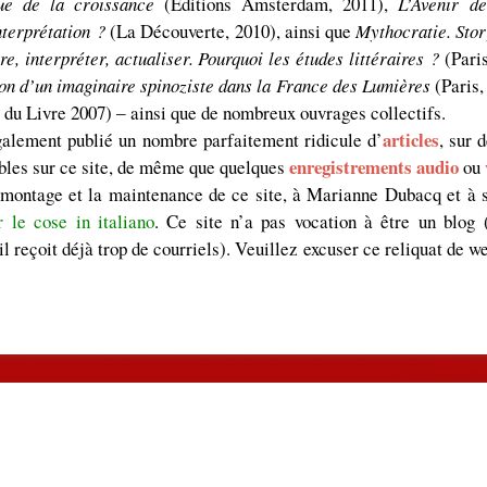
que de la croissance
(Éditions Amsterdam, 2011),
L’Avenir d
nterprétation ?
(La Découverte, 2010), ainsi que
Mythocratie. Stor
re, interpréter, actualiser. Pourquoi les études littéraires ?
(Pari
tion d’un imaginaire spinoziste dans la France des Lumières
(Paris,
du Livre 2007) ‒ ainsi que de nombreux ouvrages collectifs.
articles
galement publié un nombre parfaitement ridicule d’
, sur 
enregistrements audio
ables sur ce site, de même que quelques
ou
e montage et la maintenance de ce site, à Marianne Dubacq et à
 le cose in italiano
. Ce site n’a pas vocation à être un blog 
 (il reçoit déjà trop de courriels). Veuillez excuser ce reliquat de w