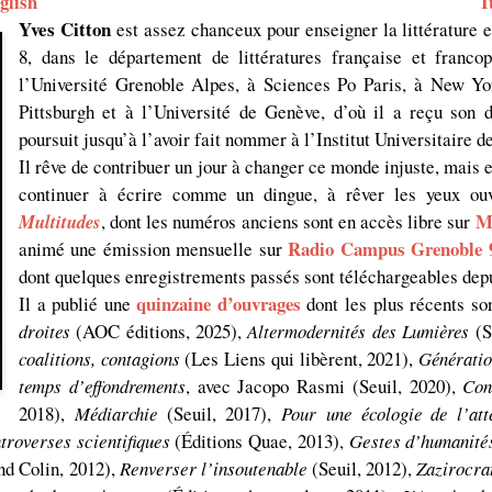
glish
I
Yves
Citton
est assez chanceux pour enseigner la littérature e
8, dans le département de littératures française et franco
l’Université Grenoble Alpes, à Sciences Po Paris, à New Yor
Pittsburgh et à l’Université de Genève, d’où il a reçu son 
poursuit jusqu’à l’avoir fait nommer à l’Institut Universitaire 
Il rêve de contribuer un jour à changer ce monde injuste, mais en
continuer à écrire comme un dingue, à rêver les yeux ouv
M
Multitudes
, dont les numéros anciens sont en accès libre sur
Radio Campus Grenoble 
animé une émission mensuelle sur
dont quelques enregistrements passés sont téléchargeables depu
quinzaine d’ouvrages
Il a publié une
dont les plus récents so
droites
(AOC éditions, 2025),
Altermodernités des Lumières
(S
coalitions, contagions
(Les Liens qui libèrent, 2021),
Génératio
temps d’effondrements
, avec Jacopo Rasmi (Seuil, 2020),
Con
2018),
Médiarchie
(Seuil, 2017),
Pour une écologie de l’att
ntroverses scientifiques
(Éditions Quae, 2013),
Gestes d’humanités
d Colin, 2012),
Renverser l’insoutenable
(Seuil, 2012),
Zazirocrat