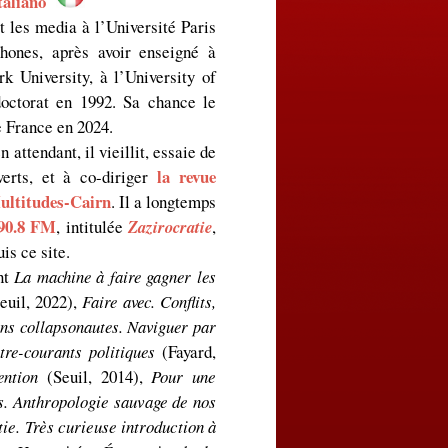
taliano
t les media à l’Université Paris
phones, après avoir enseigné à
k University, à l’University of
doctorat en 1992. Sa chance le
de France en 2024.
 attendant, il vieillit, essaie de
la revue
erts, et à co-diriger
ultitudes-Cairn
. Il a longtemps
90.8 FM
, intitulée
Zazirocratie
,
is ce site.
nt
La machine à faire gagner les
euil, 2022),
Faire avec. Conflits,
ns collapsonautes. Naviguer par
tre-courants politiques
(Fayard,
ention
(Seuil, 2014),
Pour une
. Anthropologie sauvage de nos
ie. Très curieuse introduction à